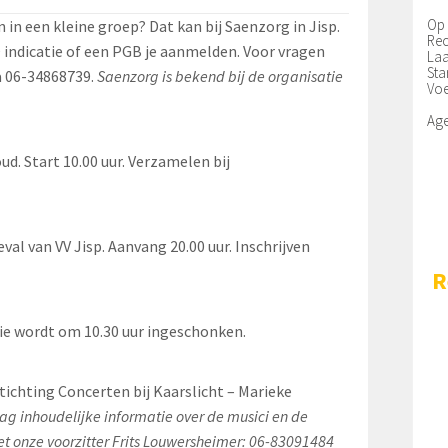
Op 
in een kleine groep? Dat kan bij Saenzorg in Jisp.
Rec
indicatie of een PGB je aanmelden. Voor vragen
Laa
Sta
 06-34868739.
Saenzorg is bekend bij de organisatie
Voe
Ag
d. Start 10.00 uur. Verzamelen bij
al van VV Jisp. Aanvang 20.00 uur. Inschrijven
R
ie wordt om 10.30 uur ingeschonken.
tichting Concerten bij Kaarslicht – ­­Marieke
aag inhoudelijke informatie over de musici en de
t onze voorzitter Frits Louwersheimer: 06-83091484