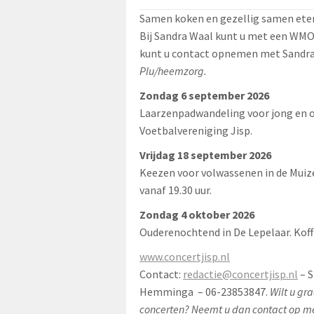
Samen koken en gezellig samen eten 
Bij Sandra Waal kunt u met een WMO 
kunt u contact opnemen met Sandra
Plu/heemzorg.
Zondag 6 september 2026
Laarzenpadwandeling voor jong en ou
Voetbalvereniging Jisp.
Vrijdag 18 september 2026
Keezen voor volwassenen in de Muizev
vanaf 19.30 uur.
Zondag 4 oktober 2026
Ouderenochtend in De Lepelaar. Koff
www.concertjisp.nl
Contact:
redactie@concertjisp.nl
– S
Hemminga – 06-23853847.
Wilt u gr
concerten? Neemt u dan contact op me