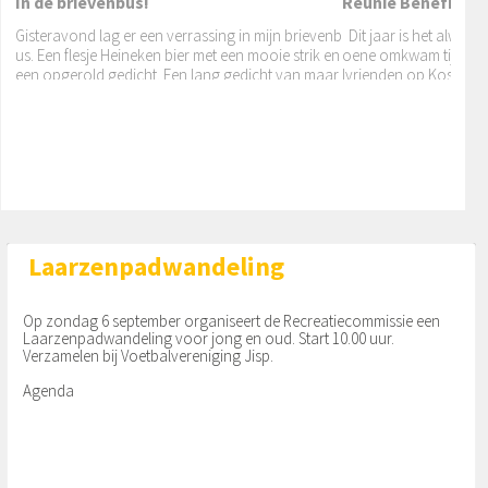
In de brievenbus!
Reünie Benefiet Bar
Gisteravond lag er een verrassing in mijn brievenb
Dit jaar is het alweer
us. Een flesje Heineken bier met een mooie strik en
oene omkwam tijdens 
een opgerold gedicht. Een lang gedicht van maar
lvrienden op Kos. Tien
Het anti-verspil-kastje!
liefst twee
Mieke Konijn heeft een vrolijke voortuin aan de W
alvischstraat 4 in Jisp. Het valt direct op dat zij va
n knutselen zoals timmeren houdt. Zij kwam op h
et
Laarzenpadwandeling
Op zondag 6 september organiseert de Recreatiecommissie een
Laarzenpadwandeling voor jong en oud. Start 10.00 uur.
Verzamelen bij Voetbalvereniging Jisp.
Agenda