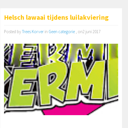
Helsch lawaai tijdens luilakviering
Posted by
Trees Korver
in
Geen categorie
, on2 juni 2017