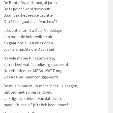
De Bonte Os, verbrand, al jaren.
De Lepelaar werd dorpshuis.
Daar is nu het eerste deuntje.
Om 11 uur gaat Jisp “van huis”!
’t Loopt af om 2 a 3 uur ’s middags
dan moet de hele zwik d’r uit
en gaat om 21 uur weer open
tot -ie ’s nachts om 3 uur sluit.
Na vele mooie Pinkster-jaren,
zijn er heel wat “bandjes” gepasseerd.
Nu telt alleen de MEGA-WATT nog,
was Ab Glas maar teruggekeerd.
De muziek van nu, ‘k moet ’t eerlijk zeggen,
ligt ons niet zo bijster goed.
Je krijgt de kriebels van dat leven,
maar ’t is net, of je’r tôch heen moet!