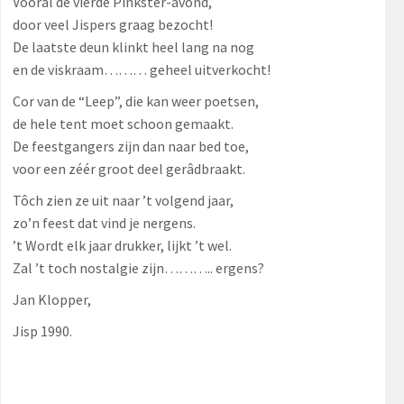
Vooral de vierde Pinkster-avond,
door veel Jispers graag bezocht!
De laatste deun klinkt heel lang na nog
en de viskraam……… geheel uitverkocht!
Cor van de “Leep”, die kan weer poetsen,
de hele tent moet schoon gemaakt.
De feestgangers zijn dan naar bed toe,
voor een zéér groot deel gerâdbraakt.
Tôch zien ze uit naar ’t volgend jaar,
zo’n feest dat vind je nergens.
’t Wordt elk jaar drukker, lijkt ’t wel.
Zal ’t toch nostalgie zijn……….. ergens?
Jan Klopper,
Jisp 1990.