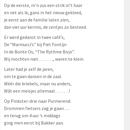
Op de eerste, m’n zus een strik in’t haar
en net als ik, gans in het nieuw gekleed,
je eerst aan de familie laten zien,
dan vier uur kermis, de centjes zo besteed.
Er werd gedanst in twee café’s,
De “Marinucci’s” bij Piet Fontijn
In de Bonte Os, “The Rythme Boys”.
Wij mochten niet………., waren te klein.
Later had je zelf de jaren,
om te gaan dansen in de zaal.
Wéér die kriebels, maar nu anders,
Wât een meisjes allemaal………!
Op Pinkster-drie naar Purmerend.
Drommen fietsers zag je gaan….
en terug om 4 uur ’s middags
ging men eerst bij Bakker aan.