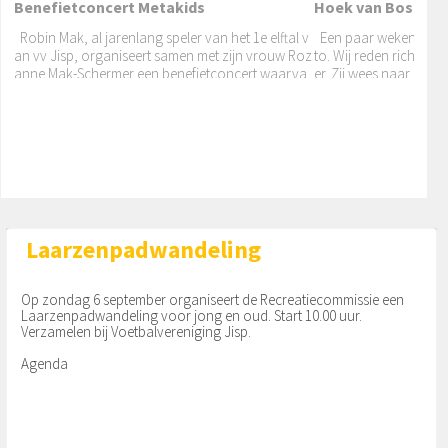
Benefietconcert Metakids
Hoek van Bosch bui
Robin Mak, al jarenlang speler van het 1e elftal v
Een paar weken gelede
an vv Jisp, organiseert samen met zijn vrouw Roz
to. Wij reden richtin
anne Mak-Schermer een benefietconcert waarva
er. Zij wees naar haar
Pinksteren in de Jisperke...
n de opbrengst gaat naar
board. “Heb jij
Op zondag 23 mei is weer de eerste dienst na lang
e tijd in de Jisperkerk. We vieren dan Pinksteren. H
et thema van de dienst is ‘Binnenstebuiten’. Voorg
anger
Laarzenpadwandeling
Op zondag 6 september organiseert de Recreatiecommissie een
Laarzenpadwandeling voor jong en oud. Start 10.00 uur.
Verzamelen bij Voetbalvereniging Jisp.
Agenda