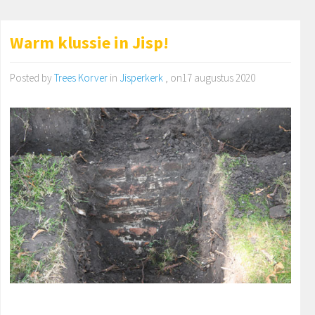
Warm klussie in Jisp!
Posted by
Trees Korver
in
Jisperkerk
, on17 augustus 2020