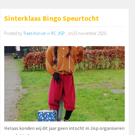
Sinterklaas Bingo Speurtocht
Posted by
Trees Korver
in
RC JISP
, on25 november 2020
Helaas konden wij dit jaar geen intocht in Jisp organiseren