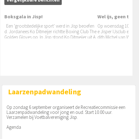
Boksgala in Jisp!
Wel ijs, geen toer
Een ‘grootstedelijke sport’ werd in Jisp beoefen
Op woensdag 10 februa
d. Jordanees Ko Ditmeijer richtte Boxing Club The
e Jisper IJsclub een 
Golden Gloves op. In Jisp stond Ko Ditmeijer uit A
dith Michel van Worme
Jongste kandidaat-raadsli...
msterdam bekend als ‘ome’ Ko.
n de politie gehouden. 
Na een tip over Bente Ferwerda (17) uit Jisp werd
ik nieuwsgierig. Bente staat op de verkiezingslijst
van GroenLinks Wormerland. Ik heb haar een aan
tal vragen
Laarzenpadwandeling
Op zondag 6 september organiseert de Recreatiecommissie een
Laarzenpadwandeling voor jong en oud. Start 10.00 uur.
Verzamelen bij Voetbalvereniging Jisp.
Agenda