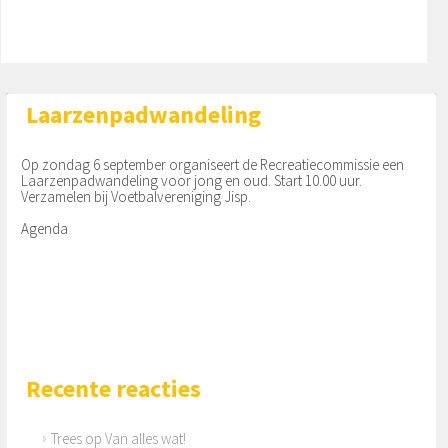
Marcelle Eijgenstein en Romy Vogel. Zij namen op
de laatste dag voor de schoolvakantie afscheid v
an alle leerlingen.
Laarzenpadwandeling
Op zondag 6 september organiseert de Recreatiecommissie een
Laarzenpadwandeling voor jong en oud. Start 10.00 uur.
Verzamelen bij Voetbalvereniging Jisp.
Agenda
Recente reacties
Trees
op
Van alles wat!