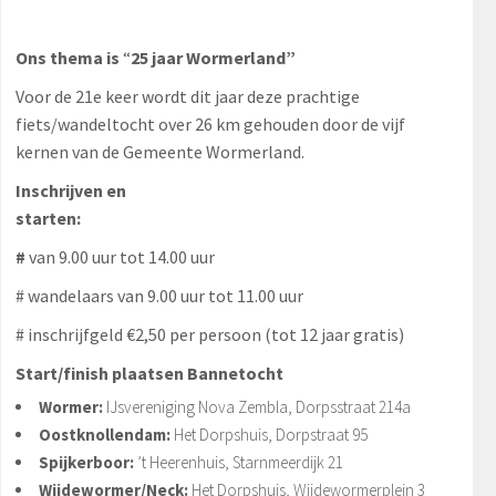
Ons thema is
“
25 jaar Wormerland”
Voor de 21e keer wordt dit jaar deze prachtige
fiets/wandeltocht over 26 km gehouden door de vijf
kernen van de Gemeente Wormerland.
Inschrijven en
starten:
#
van 9.00 uur tot 14.00 uur
# wandelaars van 9.00 uur tot 11.00 uur
# inschrijfgeld €2,50 per persoon (tot 12 jaar gratis)
Start/finish plaatsen Bannetocht
Wormer:
IJsvereniging Nova Zembla, Dorpsstraat 214a
Oostknollendam:
Het Dorpshuis, Dorpstraat 95
Spijkerboor:
’t Heerenhuis, Starnmeerdijk 21
Wijdewormer/Neck:
Het Dorpshuis, Wijdewormerplein 3