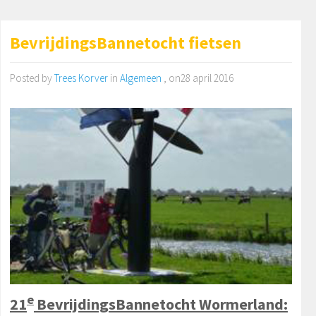
BevrijdingsBannetocht fietsen
Posted by
Trees Korver
in
Algemeen
, on28 april 2016
e
21
BevrijdingsBannetocht Wormerland: