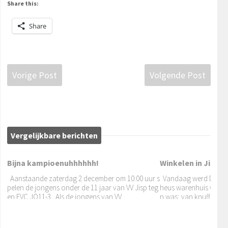
Share this:
Share
Vorige Post
Volgende Post
Vergelijkbare berichten
Bijna kampioenuhhhhhh!
Winkelen in Jisp? H
Aanstaande zaterdag 2 december om 10:00 uur s
Vandaag werd De Har
pelen de jongens onder de 11 jaar van VV Jisp teg
heus warenhuis waar v
en EVC JO11-3 . Als de jongens van VV
n was; van knuffels to
Dag, dag juffen Marcelle ...
tot
Het was groot feest bij De Harpoen in Jisp voor