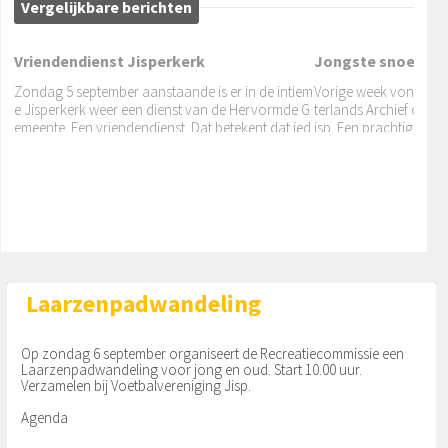
Vergelijkbare berichten
Vriendendienst Jisperkerk
Jongste snoeker!
Zondag 5 september aanstaande is er in de intiem
Vorige week vond Rob 
e Jisperkerk weer een dienst van de Hervormde G
terlands Archief over d
emeente. Een vriendendienst. Dat betekent dat ied
isp. Een prachtige tek
‘De Kapokboom’...
ereen van harte welkom is
een grote
Op vrijdag 5 en zaterdag 6 april voert Toneelvere
niging ‘Herleving 1898’ een blijspel op in Dorpshui
s De Lepelaar. De repetities zijn al een tijdje aan de
gang
Laarzenpadwandeling
Op zondag 6 september organiseert de Recreatiecommissie een
Laarzenpadwandeling voor jong en oud. Start 10.00 uur.
Verzamelen bij Voetbalvereniging Jisp.
Agenda