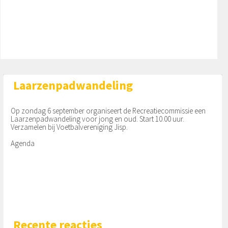
Gesprek aan het tuinhek
tbalvereniging van Jisp. Afgelopen donderdag we
w uurwerk moest, ach
rden de knotwilgen gesnoeid.
Er wordt tijdens deze Coronatijd in Jisp veel gewa
ndeld. Zo kom je inwoners tegen die graag even e
en praatje met je maken. Deze week waren dat Pie
t
Laarzenpadwandeling
Op zondag 6 september organiseert de Recreatiecommissie een
Laarzenpadwandeling voor jong en oud. Start 10.00 uur.
Verzamelen bij Voetbalvereniging Jisp.
Agenda
Recente reacties