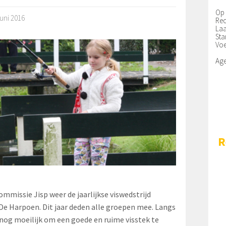
Op 
juni 2016
Rec
Laa
Sta
Voe
Ag
R
missie Jisp weer de jaarlijkse viswedstrijd
e Harpoen. Dit jaar deden alle groepen mee. Langs
nog moeilijk om een goede en ruime visstek te