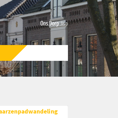
Ons Dorp
Jisp
aarzenpadwandeling