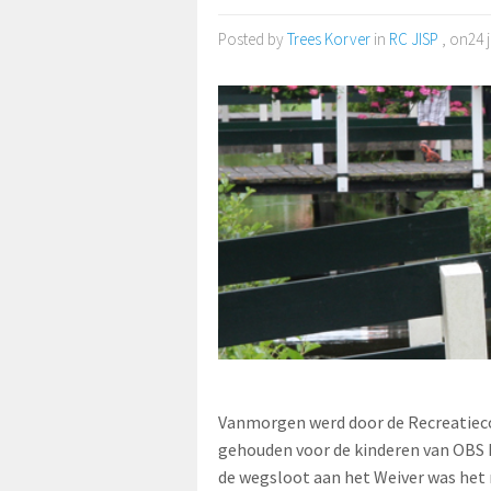
Posted by
Trees Korver
in
RC JISP
, on24 
Vanmorgen werd door de Recreatiecom
gehouden voor de kinderen van OBS D
de wegsloot aan het Weiver was het 