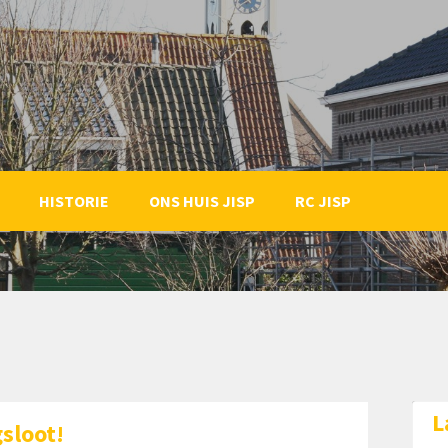
HISTORIE
ONS HUIS JISP
RC JISP
L
sloot!