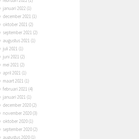
februari 2022
(1)
januari 2022
(1)
december 2021
(1)
oktober 2021
(2)
september 2021
(2)
augustus 2021
(1)
juli 2021
(1)
juni 2021
(2)
mei 2021
(2)
april 2021
(1)
maart 2021
(1)
februari 2021
(4)
januari 2021
(1)
december 2020
(2)
november 2020
(3)
iging Sociaal Team ...
Code rood en dan komt Ro
oktober 2020
(1)
n...
IGING INFORMATIEBIJEE
september 2020
(2)
 OVER SOCIAAL TEAM WO
Het KNMI heeft voor vanmiddag
augustus 2020
(1)