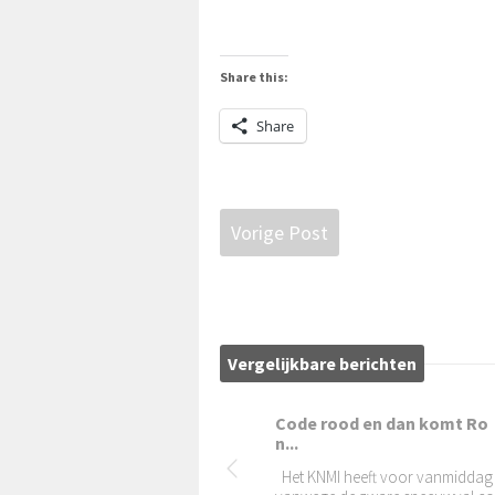
Share this:
Share
Vorige Post
Vergelijkbare berichten
De sabel van de Wildschut..
In het Spaanse Alicante hangt e
sabel van het burgemeestersgesl