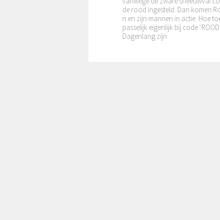
cht Wildschut aan de muur. Jan (
ohannes) Wildschut geboren in 
39 is de zoon van Adrianus Jan 
ildschut (1907) en Krijntje