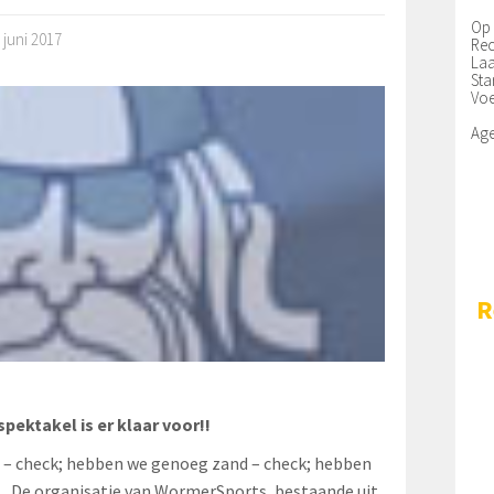
Op 
 juni 2017
Rec
Laa
Sta
Voe
Ag
R
ektakel is er klaar voor!!
eld – check; hebben we genoeg zand – check; hebben
.. De organisatie van WormerSports, bestaande uit