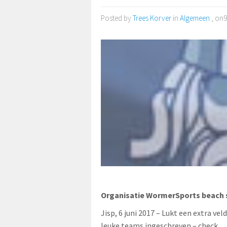
Posted by
Trees Korver
in
Algemeen
, on9
Organisatie WormerSports beach sp
Jisp, 6 juni 2017 – Lukt een extra v
leuke teams ingeschreven – check …