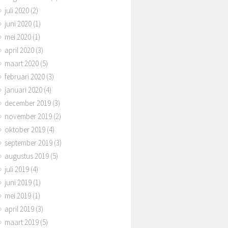
ND RSWP Wormerland Bij
vanwege de zware sneeuwval c
iaal Team Wormerland ku
de rood ingesteld. Dan komen R
juli 2020
(2)
woners terecht voor hulp
n en zijn mannen in actie. Hoe to
juni 2020
(1)
rsteuning op het gebied v
passelijk eigenlijk bij code ‘ROOD
mei 2020
(1)
esteding, geld,
Dagenlang zijn
april 2020
(3)
maart 2020
(5)
februari 2020
(3)
januari 2020
(4)
december 2019
(3)
november 2019
(2)
oktober 2019
(4)
september 2019
(3)
augustus 2019
(5)
juli 2019
(4)
juni 2019
(1)
mei 2019
(1)
april 2019
(3)
maart 2019
(5)