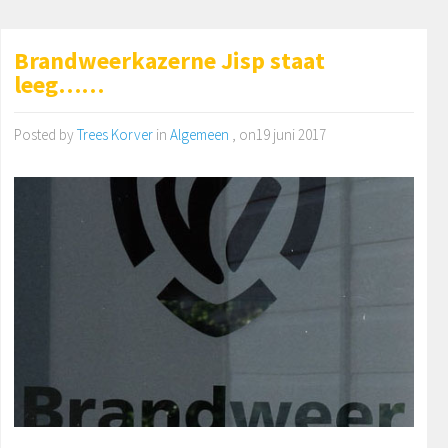
Brandweerkazerne Jisp staat
leeg……
Posted by
Trees Korver
in
Algemeen
, on19 juni 2017