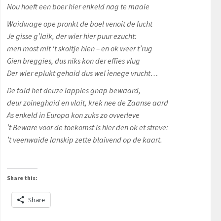
Nou hoeft een boer hier enkeld nag te maaie
Waidwage ope pronkt de boel venoit de lucht
Je gisse g’laik, der wier hier puur ezucht:
men most mit ‘t skoitje hien – en ok weer t’rug
Gien breggies, dus niks kon der effies vlug
Der wier eplukt gehaid dus wel ìenege vrucht…
De taid het deuze lappies gnap bewaard,
deur zoineghaid en vlait, krek nee de Zaanse aard
As enkeld in Europa kon zuks zo ovverleve
’t Beware voor de toekomst is hier den ok et streve:
’t veenwaide lanskip zette blaivend op de kaart.
Share this:
Share