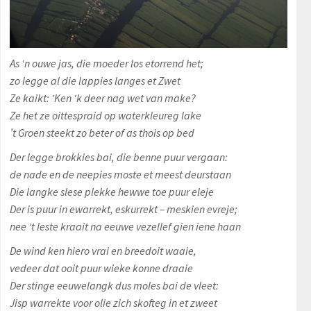
As ‘n ouwe jas, die moeder los etorrend het;
zo legge al die lappies langes et Zwet
Ze kaikt: ‘Ken ‘k deer nag wet van make?
Ze het ze oittespraid op waterkleureg lake
’t Groen steekt zo beter of as thois op bed
Der legge brokkies bai, die benne puur vergaan:
de nade en de neepies moste et meest deurstaan
Die langke slese plekke hewwe toe puur eleje
Der is puur in ewarrekt, eskurrekt – meskien evreje;
nee ‘t leste kraait na eeuwe vezellef gien iene haan
De wind ken hiero vrai en breedoit waaie,
vedeer dat ooit puur wieke konne draaie
Der stinge eeuwelangk dus moles bai de vleet:
Jisp warrekte voor olie zich skofteg in et zweet