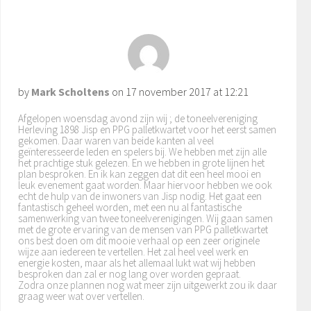
by
Mark Scholtens
on
17 november 2017 at 12:21
Afgelopen woensdag avond zijn wij ; de toneelvereniging
Herleving 1898 Jisp en PPG palletkwartet voor het eerst samen
gekomen. Daar waren van beide kanten al veel
geïnteresseerde leden en spelers bij. We hebben met zijn alle
het prachtige stuk gelezen. En we hebben in grote lijnen het
plan besproken. En ik kan zeggen dat dit een heel mooi en
leuk evenement gaat worden. Maar hiervoor hebben we ook
echt de hulp van de inwoners van Jisp nodig. Het gaat een
fantastisch geheel worden, met een nu al fantastische
samenwerking van twee toneelverenigingen. Wij gaan samen
met de grote ervaring van de mensen van PPG palletkwartet
ons best doen om dit mooie verhaal op een zeer originele
wijze aan iedereen te vertellen. Het zal heel veel werk en
energie kosten, maar als het allemaal lukt wat wij hebben
besproken dan zal er nog lang over worden gepraat.
Zodra onze plannen nog wat meer zijn uitgewerkt zou ik daar
graag weer wat over vertellen.