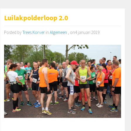
Luilakpolderloop 2.0
Posted by
Trees Korver
in
Algemeen
, on4 januari 2019