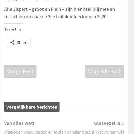
Alle Jispers – groot en klein – zijn hier heel blij mee en
misschien op naar de 30e Luilakpolderloop in 2020!
Share this:
Share
Vorige Post
Volgende Post
Vergelijkbare berichten
Van alles wat!
Glasvezel in Jisp?
Afgelopen week werden er houten panelen beschi
Wat wonen wij toch mo