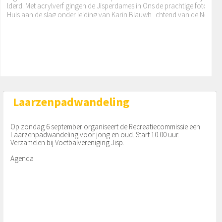
lderd. Met acrylverf gingen de Jisperdames in Ons
de prachtige foto’s d
Huis aan de slag onder leiding van Karin Blauwh
chtend van de Noorde
Uitnodiging Sociaal Team ...
of. Een houten paneel kan
Beeldschoon! Wij
UITNODIGING INFORMATIEBIJEENKOMST OVER S
OCIAAL TEAM WORMERLAND RSWP Wormerland B
ij het Sociaal Team Wormerland kunnen inwoners
terecht voor hulp en ondersteuning op het gebie
d van dagbesteding, geld,
Laarzenpadwandeling
Op zondag 6 september organiseert de Recreatiecommissie een
Laarzenpadwandeling voor jong en oud. Start 10.00 uur.
Verzamelen bij Voetbalvereniging Jisp.
Agenda