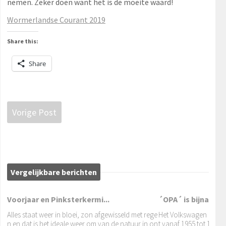
nemen. Zeker doen want het is de moeite waard!
Wormerlandse Courant 2019
Share this:
Share
Vorige Post
Vergelijkbare berichten
Voorjaar en Pinksterkermi...
´OPA´ is bijna weer
Alles staat weer in bloei, zon afgewisseld met rege
Het Volkswagen brand
n en dat is het ideale weer om van de natuur in on
t vanaf 1955 tot 1970