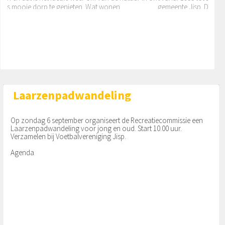
s mooie dorp te genieten. Wat wonen
gemeente Jisp. Daarv
Volle containerbak met zw...
and getrokken motorsp
Koud maar prachtig voorjaarsweer tijdens de ja
arlijkse opruimactie in het Wormer-en Jisperveld.
Dit jaar hebben wij via sociale media, een poster i
n het publicatiebord, een artikel
Laarzenpadwandeling
Op zondag 6 september organiseert de Recreatiecommissie een
Laarzenpadwandeling voor jong en oud. Start 10.00 uur.
Verzamelen bij Voetbalvereniging Jisp.
Agenda