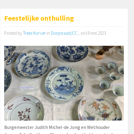
Feestelijke onthulling
Posted by
Trees Korver
in
Dorpsraad/CC
, on19 mei 2023
Burgemeester Judith Michel-de Jong en Wethouder