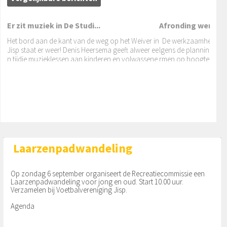
Er zit muziek in De Studi...
Afronding werkza
Het bord aan de kant van de weg op het Weiver in
De werkzaamheden op 
Jisp staat er weer! Denis Heersema geeft alweer ee
lgens de planning. De
n tijdje muzieklessen aan kinderen en volwassene
rmen op hoogte bren
Nieuwe uitdaging
n,
gen et cetera) zullen 
Toneelvereniging ‘Herleving 1898’ gaat een nieuw
e uitdaging aan met het spelen van een klucht. Op
vrijdag 26 en zaterdag 27 januari brengen de ton
eelspelers een vrolijke komedie
Laarzenpadwandeling
Op zondag 6 september organiseert de Recreatiecommissie een
Laarzenpadwandeling voor jong en oud. Start 10.00 uur.
Verzamelen bij Voetbalvereniging Jisp.
Agenda