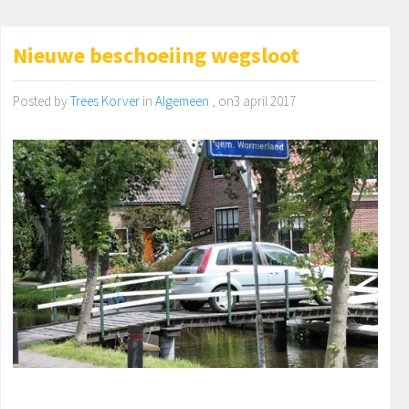
Nieuwe beschoeiing wegsloot
Posted by
Trees Korver
in
Algemeen
, on3 april 2017