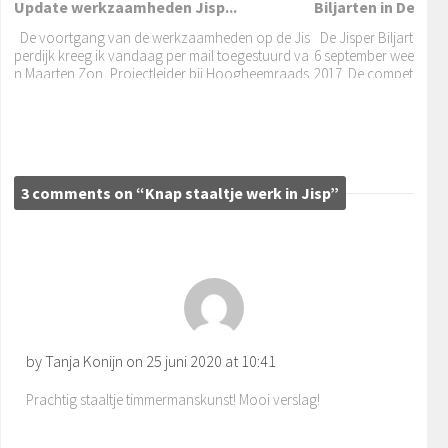
Update werkzaamheden Jisp...
Biljarten in De Lep
De voortgang van de werkzaamheden op de Jis
De Jisper Biljartclub
perdijk kreeg ik vandaag per mail toegestuurd va
6 september weer aan 
n Maarten Zon, Projectleider bij Hoogheemraads
2017. De competitiestr
Jeugdloop en Luilakpolder...
chap Hollands Noorderkwartier: Aannemer KWS
“Iedereen wil winnen 
heeft de afgelopen
Vrijdag de 13e mei, een winderige dag in Jisp met
gelukkig een zonnetje om de boel nog enigszins
op te warmen. V.V. Jisp organiseerde samen met
3 comments on “Knap staaltje werk in Jisp”
by Tanja Konijn on
25 juni 2020 at 10:41
Prachtig staaltje timmermanskunst! Mooi verslag!