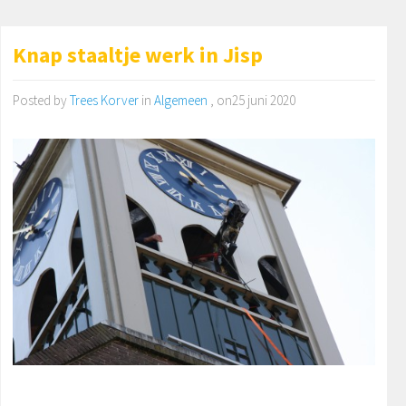
Knap staaltje werk in Jisp
Posted by
Trees Korver
in
Algemeen
, on25 juni 2020